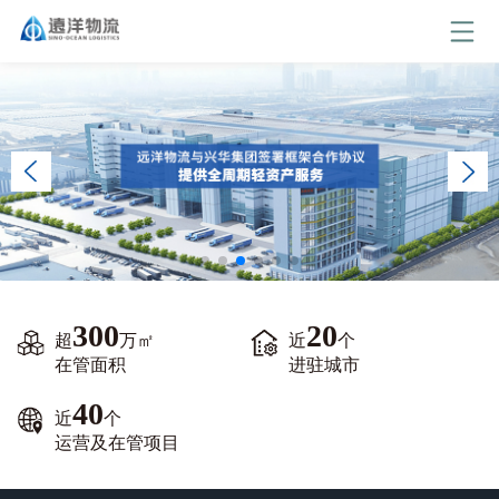
300
20
超
万㎡
近
个
在管面积
进驻城市
40
近
个
运营及在管项目