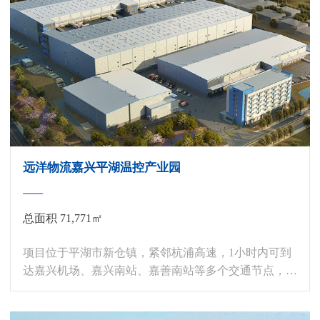
远洋物流嘉兴平湖温控产业园
总面积 71,771㎡
项目位于平湖市新仓镇，紧邻杭浦高速，1小时内可到
达嘉兴机场、嘉兴南站、嘉善南站等多个交通节点，区
位优势明显，土地用途包括物流及工业，支持多种经营
业态，项目由2栋单层高标库、2栋双层坡道库和1栋5层